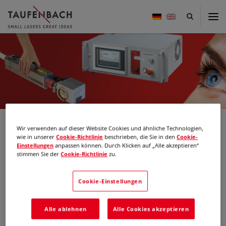
Taufenbach
-
small
Startseiten-
lasers
Slider
great
ideas
Wir verwenden auf dieser Website Cookies und ähnliche Technologien,
Messen
wie in unserer
Cookie-Richtlinie
beschrieben, die Sie in den
Cookie-
Einstellungen
anpassen können. Durch Klicken auf „Alle akzeptieren“
stimmen Sie der
Cookie-Richtlinie
zu.
Cookie-Einstellungen
Alle ablehnen
Alle Cookies akzeptieren