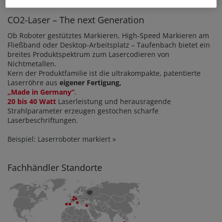
CO2-Laser – The next Generation
Ob Roboter gestütztes Markieren, High-Speed Markieren am
Fließband oder Desktop-Arbeitsplatz – Taufenbach bietet ein
breites Produktspektrum zum Lasercodieren von
Nichtmetallen.
Kern der Produktfamilie ist die ultrakompakte, patentierte
Laserröhre aus
eigener Fertigung,
„Made in Germany“
.
20 bis 40 Watt
Laserleistung und herausragende
Strahlparameter erzeugen gestochen scharfe
Laserbeschriftungen.
Beispiel: Laserroboter markiert »
Fachhändler Standorte