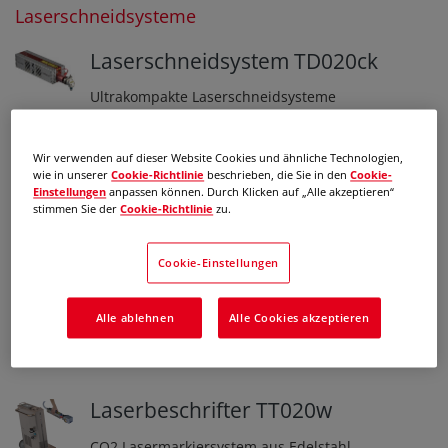
Laserschneidsysteme
Laserschneidsystem TD020ck
Ultrakompakte Laserschneidsysteme
zum Produkt »
Wir verwenden auf dieser Website Cookies und ähnliche Technologien,
wie in unserer
Cookie-Richtlinie
beschrieben, die Sie in den
Cookie-
Einstellungen
anpassen können. Durch Klicken auf „Alle akzeptieren“
Lasermarkiersysteme
stimmen Sie der
Cookie-Richtlinie
zu.
OneBox Laserbeschrifter TB020
Cookie-Einstellungen
Luftgekühlter OneBox Laserbeschrifter, Edelstahl,
P65
Alle ablehnen
Alle Cookies akzeptieren
zum Produkt »
Laserbeschrifter TT020w
CO2 Lasermarkiersystem aus Edelstahl,