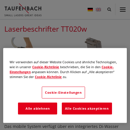
Taufenbach
-
small
lasers
Laserbeschrifter TT020w
great
ideas
Wir verwenden auf dieser Website Cookies und ähnliche Technologien,
wie in unserer
Cookie-Richtlinie
beschrieben, die Sie in den
Cookie-
Einstellungen
anpassen können. Durch Klicken auf „Alle akzeptieren“
Laserbeschrifter TW020ip-SK8
Laserversorgungseinheit TT020w
stimmen Sie der
Cookie-Richtlinie
zu.
Beschreibung
Cookie-Einstellungen
Der Laserbeschrifter TT020 ist für das Produktkennzeichnen
am Fließband ausgelegt. Mit Edelstahlgehäuse und Schutzart
Alle ablehnen
Alle Cookies akzeptieren
IP65/53 kann das System sowohl im Lebensmittelbereich als
auch in rauer Industrieumgebung eingesetzt werden.
Das mobile System verfügt über ein integriertes Di-Wasser