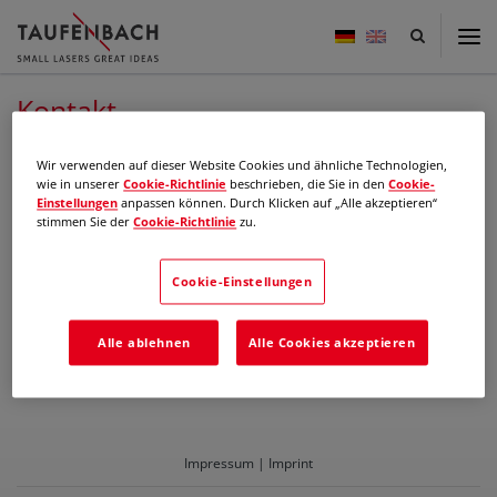
Taufenbach
-
small
lasers
Kontakt
great
ideas
TAUFENBACH GmbH
Wir verwenden auf dieser Website Cookies und ähnliche Technologien,
Schauenburgerstraße 116
wie in unserer
Cookie-Richtlinie
beschrieben, die Sie in den
Cookie-
24118 Kiel
Einstellungen
anpassen können. Durch Klicken auf „Alle akzeptieren“
Germany
stimmen Sie der
Cookie-Richtlinie
zu.
Telefon: +49 431 5606 560
Telefax: +49 431 5606 564
Cookie-Einstellungen
E-Mail:
sales@taufenbach.de
Alle ablehnen
Alle Cookies akzeptieren
Impressum | Imprint