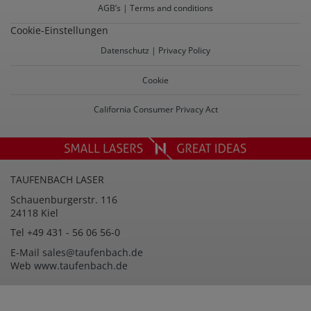
AGB’s | Terms and conditions
Cookie-Einstellungen
Datenschutz | Privacy Policy
Cookie
California Consumer Privacy Act
footer-
logo
Spalte
TAUFENBACH LASER
3
Spalte
Schauenburgerstr. 116
2
24118 Kiel
Spalte
Tel +49 431 - 56 06 56-0
3
Spalte
E-Mail
sales@taufenbach.de
4
Web
www.taufenbach.de