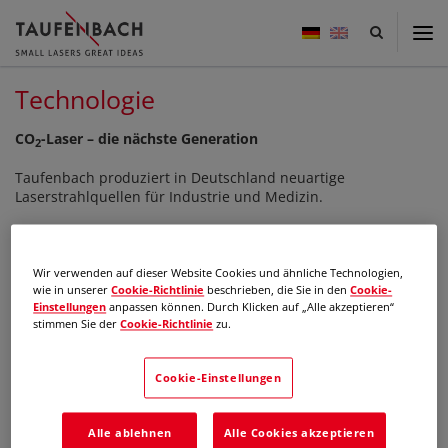
Taufenbach
-
small
lasers
Technologie
great
ideas
CO
-Laser – die nächste Generation
2
Taufenbach produziert in Deutschland neuartige
Laserstrahlquellen für Industrie und Medizin.
Die patentierten Laser sind 10 mal kleiner und leichter als
vergleichbare Systeme. Mit herausragenden
Strahlparametern und mit kurzen Pulsanstiegszeiten ist die
Wir verwenden auf dieser Website Cookies und ähnliche Technologien,
Technologie eine absolute Weltneuheit.
wie in unserer
Cookie-Richtlinie
beschrieben, die Sie in den
Cookie-
Einstellungen
anpassen können. Durch Klicken auf „Alle akzeptieren“
stimmen Sie der
Cookie-Richtlinie
zu.
Eine Hauptanwendung für unsere Laser ist das
berührungslose Markieren am Fließband.
Cookie-Einstellungen
Lasermarkiersysteme auf Basis der Taufenbach Technologie
sind, insbesondere wegen ihrer Kompaktheit, eine echte
Alternative zu den etablierten Tinten-Strahl-Systemen.
Alle ablehnen
Alle Cookies akzeptieren