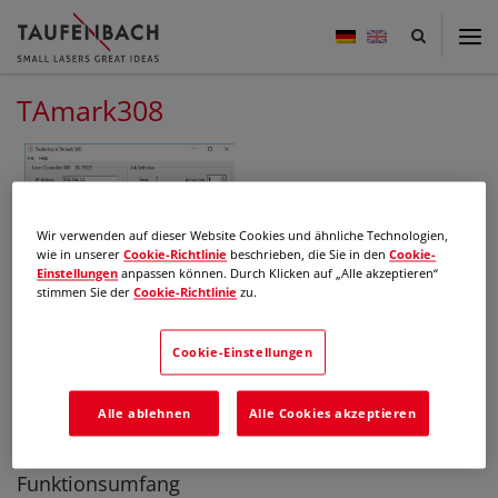
Taufenbach
-
small
lasers
TAmark308
great
ideas
Wir verwenden auf dieser Website Cookies und ähnliche Technologien,
wie in unserer
Cookie-Richtlinie
beschrieben, die Sie in den
Cookie-
Einstellungen
anpassen können. Durch Klicken auf „Alle akzeptieren“
TAmark308 - Basislayout
stimmen Sie der
Cookie-Richtlinie
zu.
Beschreibung
Cookie-Einstellungen
Bediensoftware für Taufenbach 301/308-Controller. Optimiert
für kleine Touchscreen PCs, Windows 10, Windows IoT oder
Alle ablehnen
Alle Cookies akzeptieren
Linux. Die Eingabelayouts können kundenspezifisch
angepasst werden.
Funktionsumfang