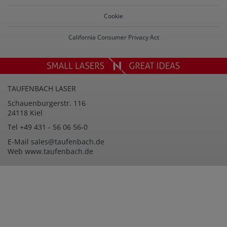
Cookie
California Consumer Privacy Act
footer-
logo
Spalte
TAUFENBACH LASER
3
Spalte
Schauenburgerstr. 116
2
24118 Kiel
Spalte
Tel +49 431 - 56 06 56-0
3
Spalte
E-Mail
sales@taufenbach.de
4
Web
www.taufenbach.de