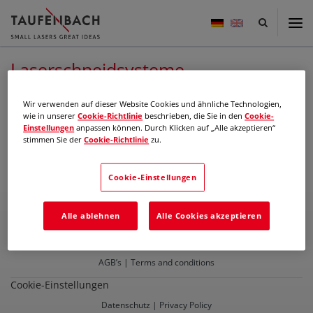
Taufenbach
-
small
lasers
Laserschneidsysteme
great
ideas
Wir verwenden auf dieser Website Cookies und ähnliche Technologien,
Laserschneidsystem TD020ck
wie in unserer
Cookie-Richtlinie
beschrieben, die Sie in den
Cookie-
Einstellungen
anpassen können. Durch Klicken auf „Alle akzeptieren“
Ultrakompakte Laserschneidsysteme
stimmen Sie der
Cookie-Richtlinie
zu.
zum Produkt »
Cookie-Einstellungen
Alle ablehnen
Alle Cookies akzeptieren
Impressum | Imprint
AGB’s | Terms and conditions
Cookie-Einstellungen
Datenschutz | Privacy Policy